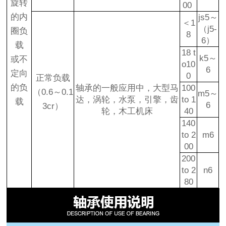
旋转
00
的内
js5～
＜1
（j5-
圈负
8
6）
载
18 t
k5～
或不
o10
6
定向
0
正常负载
的负
轴承的一般应用中，大型马
100
（0.6～0.1
m5～
达，涡轮，水泵，引擎，齿
to 1
载
6
3cr）
轮，木工机床
40
140
to 2
m6
00
200
to 2
n6
80