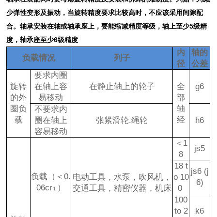
少弹性变形及振动，当旋转精度要求比较高时，不应该采用间隙配
合。轴承安装在轴或轴承座上，要能缩减精度等级，轴上至少5级精
度，轴承座至少6级精度
内
轴的
负载情况
列子
径
公差
要求内圈
旋转
在轴上容
在静止轴上的轮子
全
g6
的外
易移动
部
圈负
轴
不要求内
载
经
圈在轴上
张紧滑轮.绳轮
h6
容易移动
＜1
js5
8
18 t
js6 (j
负载（＜0.
电动工具，水泵，吹风机，
o 10
6)
06cr
）
交通工具，精密仪器，机床
0
⒈
100
to 2
k6