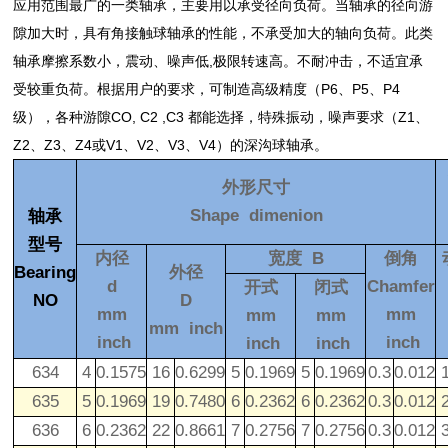
应用范围最广的一类轴承，主要用以承受径向负荷。当轴承的径向游
隙加大时，具有角接触球轴承的性能，不承受加大的轴向负荷。此类
轴承摩擦系数小，震动、噪声低,极限转速高。不耐冲击，不适宜承
受较重负荷。根据用户的要求，可制造高级精度（P6、P5、P4
级），
各种游隙
CO, C2 ,C3 都能选择
，特殊振动，噪声要求（Z1、
Z2
、Z3、Z4
或V1、V2
、V3、V4
）的深沟球轴承。
外形尺寸
Shape dimenion
轴承
型号
内径
宽度 B
倒角
Bearing
外径
d
Chamfer
开式
闭式
NO
D
mm
mm
mm
mm
mm inch
inch
inch
inch
inch
634
4
0.1575
16
0.6299
5
0.1969
5
0.1969
0.3
0.012
635
5
0.1969
19
0.7480
6
0.2362
6
0.2362
0.3
0.012
636
6
0.2362
22
0.8661
7
0.2756
7
0.2756
0.3
0.012